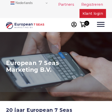
Skip
Nederlands
Partners
Registreren
to
Klant login
content
0
European 7 Seas
Marketing B.V.
20 jaar European 7 Seas