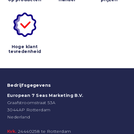
Hoge klant
tevredenheid
Bedrijfsgegevens
European 7 Seas Marketing B.V.
Graafstroomstraat 53A
3044AP Rotterdam
Nederland
Kvk.
24440258 te Rotterdam