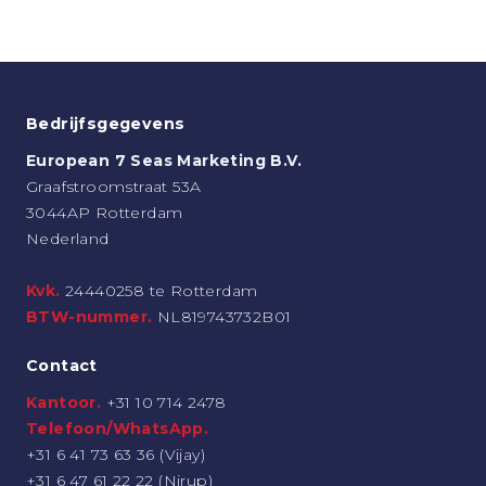
Bedrijfsgegevens
European 7 Seas Marketing B.V.
Graafstroomstraat 53A
3044AP Rotterdam
Nederland
Kvk.
24440258 te Rotterdam
BTW-nummer.
NL819743732B01
Contact
Kantoor.
+31 10 714 2478
Telefoon/WhatsApp.
+31 6 41 73 63 36 (Vijay)
+31 6 47 61 22 22 (Nirup)