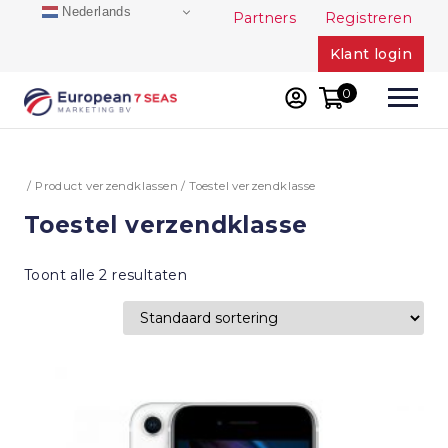
Skip
Nederlands
Partners
Registreren
to
Klant login
content
0
/ Product verzendklassen / Toestel verzendklasse
Toestel verzendklasse
Toont alle 2 resultaten