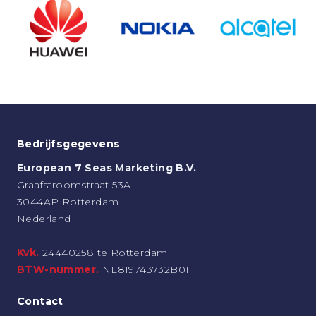
Bedrijfsgegevens
European 7 Seas Marketing B.V.
Graafstroomstraat 53A
3044AP Rotterdam
Nederland
Kvk.
24440258 te Rotterdam
BTW-nummer.
NL819743732B01
Contact