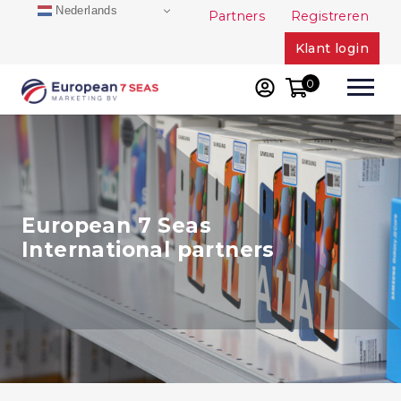
Skip
Nederlands
Partners
Registreren
to
Klant login
content
0
European 7 Seas
International partners