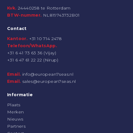
Kvk.
24440258 te Rotterdam
BTW-nummer.
NL819743732B01
Contact
Kantoor.
+31 10 714 2478
Telefoon/WhatsApp.
+31 6 41 73 63 36 (Vijay)
+31 6 47 61 22 22 (Nirup)
Email.
info@european7seas.nl
Email.
sales@european7seas.nl
Informatie
Plaats
Merken
Nieuws
Partners