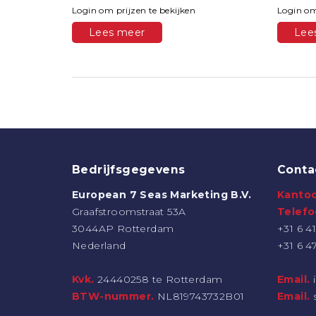
Login om prijzen te bekijken
Login om
Lees meer
Lee
Bedrijfsgegevens
Conta
European 7 Seas Marketing B.V.
Kantoo
Graafstroomstraat 53A
Telef
3044AP Rotterdam
+31 6 41
Nederland
+31 6 4
Kvk.
24440258 te Rotterdam
Email.
BTW-nummer.
NL819743732B01
Email.