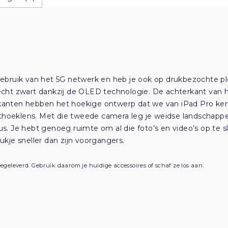
bruik van het 5G netwerk en heb je ook op drukbezochte ple
 écht zwart dankzij de OLED technologie. De achterkant van he
ijkanten hebben het hoekige ontwerp dat we van iPad Pro ken
othoeklens. Met die tweede camera leg je weidse landschapp
dus. Je hebt genoeg ruimte om al die foto’s en video’s op te
tukje sneller dan zijn voorgangers.
egeleverd. Gebruik daarom je huidige accessoires of schaf ze los aan.