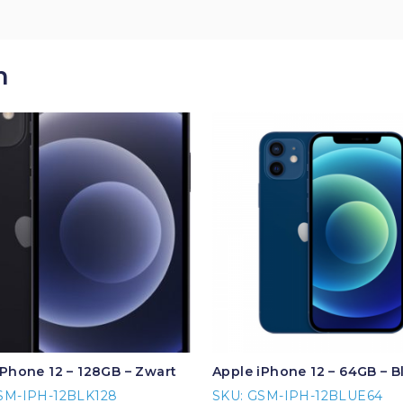
n
iPhone 12 – 128GB – Zwart
Apple iPhone 12 – 64GB – 
SM-IPH-12BLK128
SKU: GSM-IPH-12BLUE64