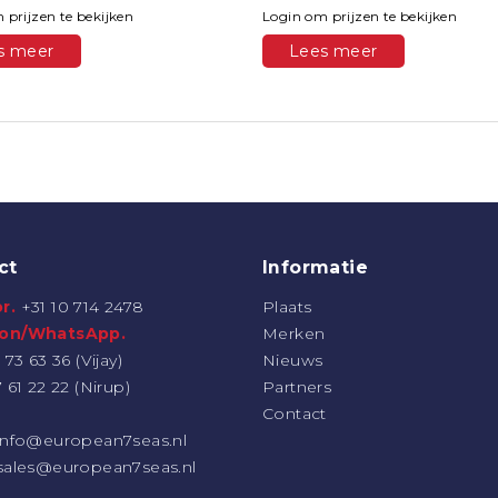
 prijzen te bekijken
Login om prijzen te bekijken
s meer
Lees meer
ct
Informatie
r.
+31 10 714 2478
Plaats
oon/WhatsApp.
Merken
 73 63 36 (Vijay)
Nieuws
7 61 22 22 (Nirup)
Partners
Contact
info@european7seas.nl
sales@european7seas.nl