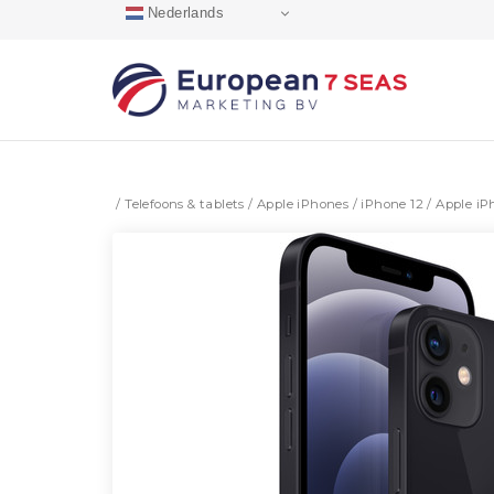
Skip
Nederlands
to
content
/
Telefoons & tablets
/
Apple iPhones
/
iPhone 12
/ Apple iP