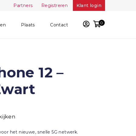
Partners
Registreren
Klant login
0
ken
Plaats
Contact
hone 12 –
Zwart
kijken
voor het nieuwe, snelle 5G netwerk.