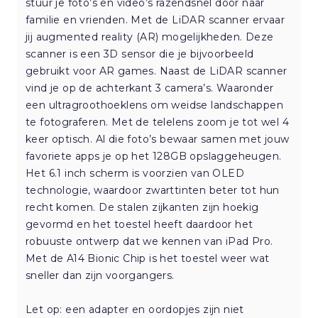
stuur je foto’s en video’s razendsnel door naar
familie en vrienden. Met de LiDAR scanner ervaar
jij augmented reality (AR) mogelijkheden. Deze
scanner is een 3D sensor die je bijvoorbeeld
gebruikt voor AR games. Naast de LiDAR scanner
vind je op de achterkant 3 camera’s. Waaronder
een ultragroothoeklens om weidse landschappen
te fotograferen. Met de telelens zoom je tot wel 4
keer optisch. Al die foto’s bewaar samen met jouw
favoriete apps je op het 128GB opslaggeheugen.
Het 6.1 inch scherm is voorzien van OLED
technologie, waardoor zwarttinten beter tot hun
recht komen. De stalen zijkanten zijn hoekig
gevormd en het toestel heeft daardoor het
robuuste ontwerp dat we kennen van iPad Pro.
Met de A14 Bionic Chip is het toestel weer wat
sneller dan zijn voorgangers.
Let op: een adapter en oordopjes zijn niet