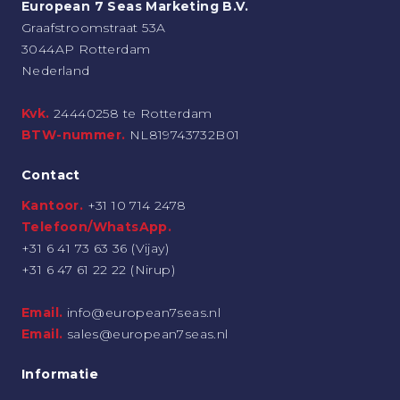
European 7 Seas Marketing B.V.
Graafstroomstraat 53A
3044AP Rotterdam
Nederland
Kvk.
24440258 te Rotterdam
BTW-nummer.
NL819743732B01
Contact
Kantoor.
+31 10 714 2478
Telefoon/WhatsApp.
+31 6 41 73 63 36 (Vijay)
+31 6 47 61 22 22 (Nirup)
Email.
info@european7seas.nl
Email.
sales@european7seas.nl
Informatie