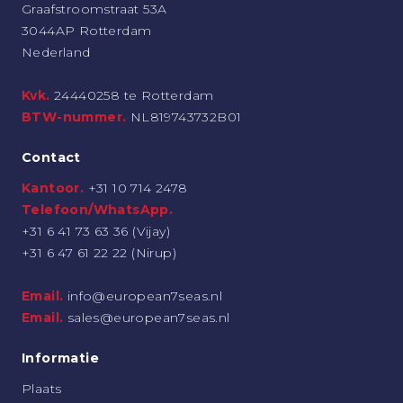
Graafstroomstraat 53A
3044AP Rotterdam
Nederland
Kvk.
24440258 te Rotterdam
BTW-nummer.
NL819743732B01
Contact
Kantoor.
+31 10 714 2478
Telefoon/WhatsApp.
+31 6 41 73 63 36 (Vijay)
+31 6 47 61 22 22 (Nirup)
Email.
info@european7seas.nl
Email.
sales@european7seas.nl
Informatie
Plaats