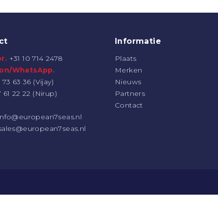
ct
Informatie
r.
+31 10 714 2478
Plaats
oon/WhatsApp.
Merken
 73 63 36 (Vijay)
Nieuws
7 61 22 22 (Nirup)
Partners
Contact
info@european7seas.nl
sales@european7seas.nl