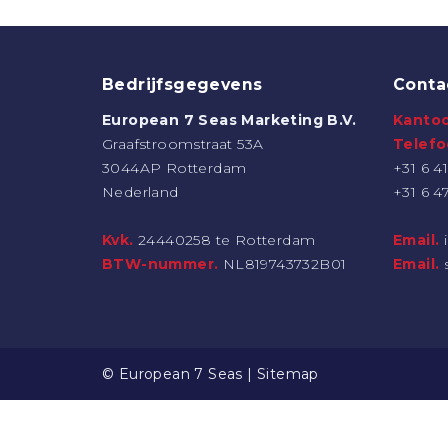
Bedrijfsgegevens
Conta
European 7 Seas Marketing B.V.
Kantoo
Graafstroomstraat 53A
Telef
3044AP Rotterdam
+31 6 41
Nederland
+31 6 4
Kvk.
24440258 te Rotterdam
Email.
BTW-nummer.
NL819743732B01
Email.
© European 7 Seas | Sitemap